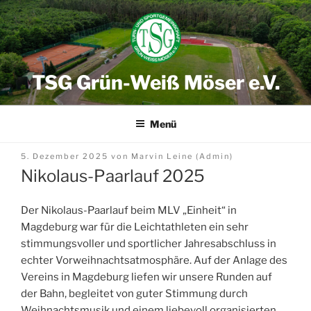
Zum
Inhalt
springen
TSG Grün-Weiß Möser e.V.
Menü
Veröffentlicht
5. Dezember 2025
von
Marvin Leine (Admin)
am
Nikolaus-Paarlauf 2025
Der Nikolaus-Paarlauf beim MLV „Einheit“ in
Magdeburg war für die Leichtathleten ein sehr
stimmungsvoller und sportlicher Jahresabschluss in
echter Vorweihnachtsatmosphäre. Auf der Anlage des
Vereins in Magdeburg liefen wir unsere Runden auf
der Bahn, begleitet von guter Stimmung durch
Weihnachtsmusik und einem liebevoll organisierten