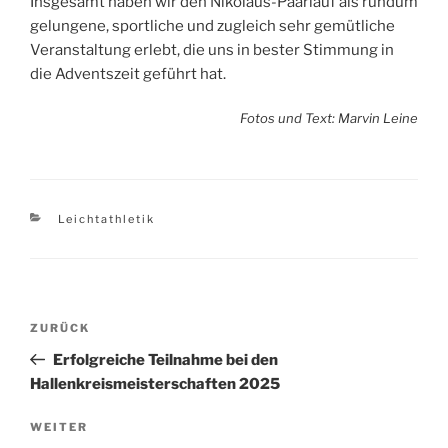
Insgesamt haben wir den Nikolaus-Paarlauf als rundum
gelungene, sportliche und zugleich sehr gemütliche
Veranstaltung erlebt, die uns in bester Stimmung in
die Adventszeit geführt hat.
Fotos und Text: Marvin Leine
Kategorien
Leichtathletik
Beitragsnavigation
Vorheriger
ZURÜCK
Beitrag
Erfolgreiche Teilnahme bei den
Hallenkreismeisterschaften 2025
Nächster
WEITER