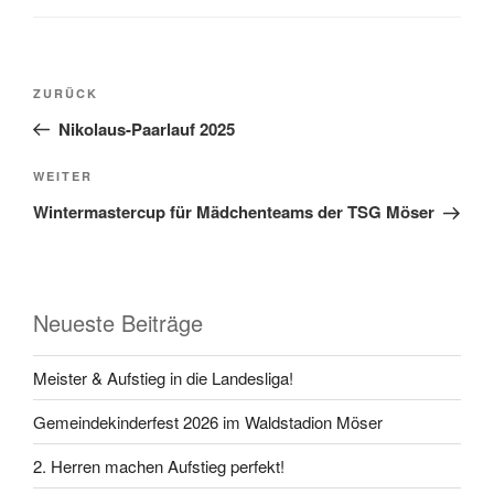
Beitragsnavigation
Vorheriger
ZURÜCK
Beitrag
Nikolaus-Paarlauf 2025
Nächster
WEITER
Beitrag
Wintermastercup für Mädchenteams der TSG Möser
Neueste Beiträge
Meister & Aufstieg in die Landesliga!
Gemeindekinderfest 2026 im Waldstadion Möser
2. Herren machen Aufstieg perfekt!