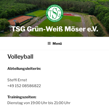
Zum
Inhalt
springen
TSG Grün-Weiß Möser e.V.
Menü
Volleyball
Abteilungsleiterin:
Steffi Ernst
‭+49 152 08586822‬
Trainingszeiten:
Dienstag von 19:00 Uhr bis 21:00 Uhr