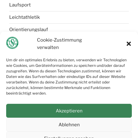
Laufsport
Leichtathletik
Orientierungslauf
Cookie-Zustimmung
Selbstverteidigung
verwalten
Tischtennis
Um dir ein optimales Erlebnis zu bieten, verwenden wir Technologien
wie Cookies, um Geräteinformationen zu speichern und/oder darauf
Wandern
zuzugreifen. Wenn du diesen Technologien zustimmst, können wir
Daten wie das Surfverhalten oder eindeutige IDs auf dieser Website
verarbeiten. Wenn du deine Zustimmung nicht erteilst oder
zurückziehst, können bestimmte Merkmale und Funktionen
beeinträchtigt werden.
Akzeptieren
Instagram
Facebook
Twitch
Ablehnen
© TSG Grün-Weiß Möser e.V. 2026.