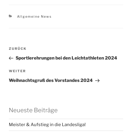
Kategorien
Allgemeine News
Beitragsnavigation
Vorheriger
ZURÜCK
Beitrag
Sportlerehrungen bei den Leichtathleten 2024
Nächster
WEITER
Beitrag
Weihnachtsgruß des Vorstandes 2024
Neueste Beiträge
Meister & Aufstieg in die Landesliga!