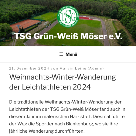
Zum
Inhalt
springen
TSG Grün-Weiß Möser e.V.
Menü
Veröffentlicht
21. Dezember 2024
von
Marvin Leine (Admin)
am
Weihnachts-Winter-Wanderung
der Leichtathleten 2024
Die traditionelle Weihnachts-Winter-Wanderung der
Leichtathleten der TSG Grün-Weiß Möser fand auch in
diesem Jahr im malerischen Harz statt. Diesmal führte
der Weg die Sportler nach Blankenburg, wo sie ihre
jährliche Wanderung durchführten.