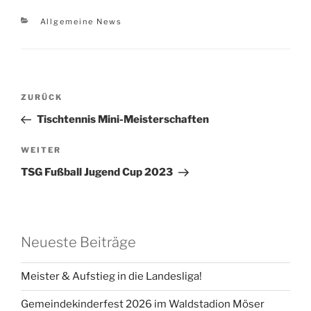
Kategorien
Allgemeine News
Beitragsnavigation
Vorheriger
ZURÜCK
Beitrag
Tischtennis Mini-Meisterschaften
Nächster
WEITER
Beitrag
TSG Fußball Jugend Cup 2023
Neueste Beiträge
Meister & Aufstieg in die Landesliga!
Gemeindekinderfest 2026 im Waldstadion Möser