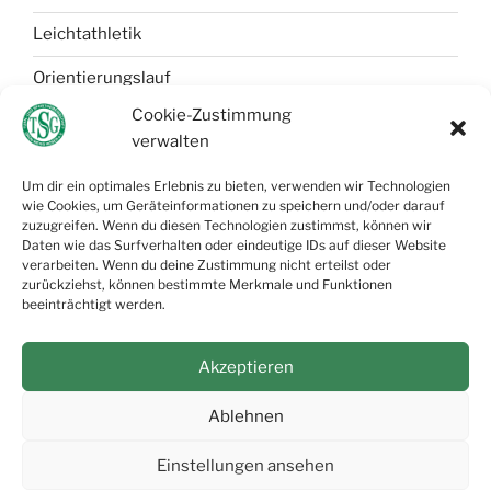
Leichtathletik
Orientierungslauf
Cookie-Zustimmung
Selbstverteidigung
verwalten
Tischtennis
Um dir ein optimales Erlebnis zu bieten, verwenden wir Technologien
wie Cookies, um Geräteinformationen zu speichern und/oder darauf
Wandern
zuzugreifen. Wenn du diesen Technologien zustimmst, können wir
Daten wie das Surfverhalten oder eindeutige IDs auf dieser Website
verarbeiten. Wenn du deine Zustimmung nicht erteilst oder
zurückziehst, können bestimmte Merkmale und Funktionen
beeinträchtigt werden.
Akzeptieren
Instagram
Facebook
Twitch
Ablehnen
© TSG Grün-Weiß Möser e.V. 2026.
Einstellungen ansehen
Impressum