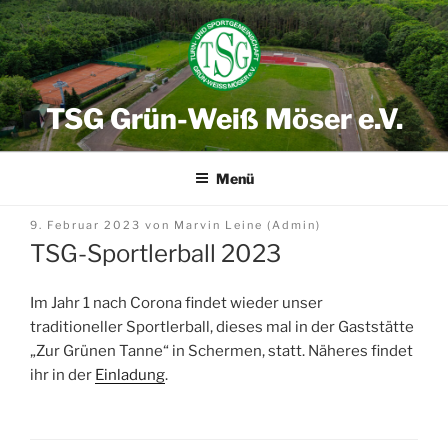
Zum
Inhalt
springen
TSG Grün-Weiß Möser e.V.
Menü
Veröffentlicht
9. Februar 2023
von
Marvin Leine (Admin)
am
TSG-Sportlerball 2023
Im Jahr 1 nach Corona findet wieder unser
traditioneller Sportlerball, dieses mal in der Gaststätte
„Zur Grünen Tanne“ in Schermen, statt. Näheres findet
ihr in der
Einladung
.