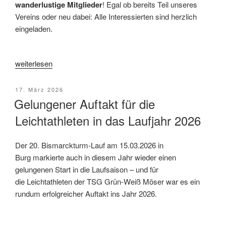
wanderlustige Mitglieder
! Egal ob bereits Teil unseres
Vereins oder neu dabei: Alle Interessierten sind herzlich
eingeladen.
„Neue
weiterlesen
Abteilung:
Wandern
Veröffentlicht
17. März 2026
bei
am
Gelungener Auftakt für die
der
Leichtathleten in das Laufjahr 2026
TSG
Grün-
Der 20. Bismarckturm-Lauf am 15.03.2026 in
Weiß
Burg markierte auch in diesem Jahr wieder einen
Möser“
gelungenen Start in die Laufsaison – und für
die Leichtathleten der TSG Grün-Weiß Möser war es ein
rundum erfolgreicher Auftakt ins Jahr 2026.