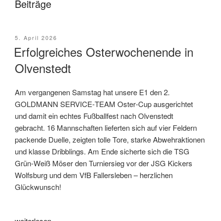
Beiträge
Veröffentlicht
5. April 2026
am
Erfolgreiches Osterwochenende in
Olvenstedt
Am vergangenen Samstag hat unsere E1 den 2.
GOLDMANN SERVICE‑TEAM Oster‑Cup ausgerichtet
und damit ein echtes Fußballfest nach Olvenstedt
gebracht. 16 Mannschaften lieferten sich auf vier Feldern
packende Duelle, zeigten tolle Tore, starke Abwehraktionen
und klasse Dribblings. Am Ende sicherte sich die TSG
Grün‑Weiß Möser den Turniersieg vor der JSG Kickers
Wolfsburg und dem VfB Fallersleben – herzlichen
Glückwunsch!
„Erfolgreiches
weiterlesen