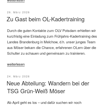
Osterwochenende
in
Veröffentlicht
26. März 2026
Olvenstedt“
am
Zu Gast beim OL-Kadertraining
Durch die guten Kontakte zum OLV Potsdam erhielten wir
kurzfristig eine Einladung zum Frühjahrs-Kadertraining des
Landes Brandenburg in Melchow, d.h. unser junges Team
aus Möser bekam die Chance, erfahrenen OLern über die
Schulter zu schauen und gemeinsam zu trainieren.
„Zu
weiterlesen
Gast
beim
Veröffentlicht
24. März 2026
OL-
am
Neue Abteilung: Wandern bei der
Kadertraining“
TSG Grün-Weiß Möser
Ab April geht es los – und dafür suchen wir noch