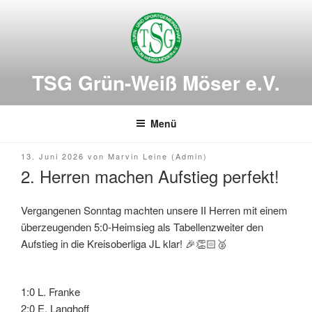
Zum
Inhalt
springen
TSG Grün-Weiß Möser e.V.
Menü
Veröffentlicht
13. Juni 2026
von
Marvin Leine (Admin)
am
2. Herren machen Aufstieg perfekt!
Vergangenen Sonntag machten unsere II Herren mit einem
überzeugenden 5:0-Heimsieg als Tabellenzweiter den
Aufstieg in die Kreisoberliga JL klar! 🎉👏🏻🥈
1:0 L. Franke
2:0 E. Langhoff