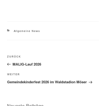
Kategorien
Allgemeine News
Beitragsnavigation
Vorheriger
ZURÜCK
Beitrag
MALIG-Lauf 2026
Nächster
WEITER
Beitrag
Gemeindekinderfest 2026 im Waldstadion Möser
Neueste Beiträge