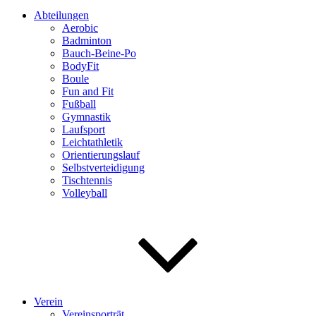
Abteilungen
Aerobic
Badminton
Bauch-Beine-Po
BodyFit
Boule
Fun and Fit
Fußball
Gymnastik
Laufsport
Leichtathletik
Orientierungslauf
Selbstverteidigung
Tischtennis
Volleyball
Verein
Vereinsporträt